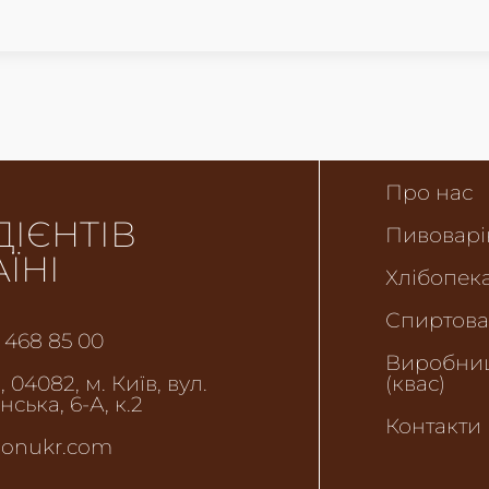
Про нас
ДІЄНТІВ
Пивоварі
АЇНІ
Хлібопека
Спиртова
 468 85 00
Виробниц
 04082, м. Київ, вул.
(квас)
ська, 6-А, к.2
Контакти
onukr.com