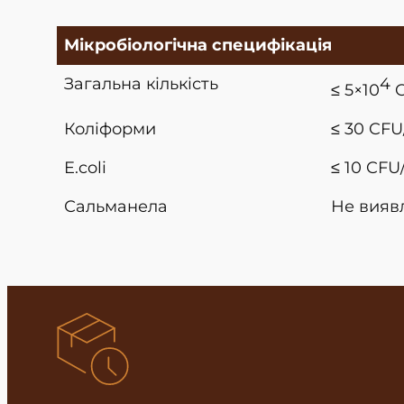
Мікробіологічна специфікація
Загальна кількість
4
≤ 5×10
C
Коліформи
≤ 30 CFU
E.coli
≤ 10 CFU
Сальманела
Не виявл