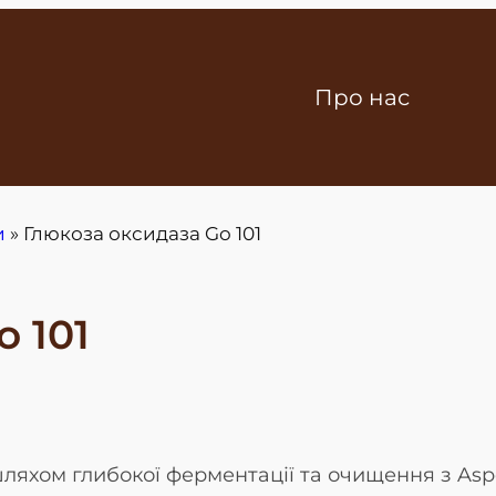
Про нас
и
»
Глюкоза оксидаза Go 101
 101
яхом глибокої ферментації та очищення з Asper