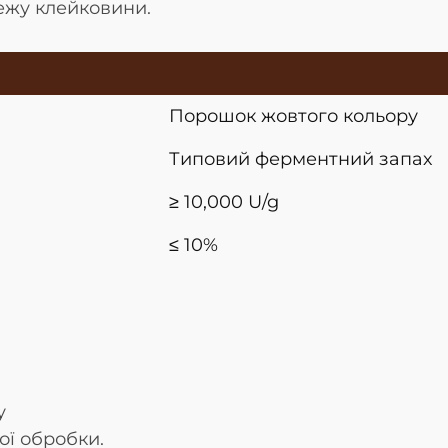
ежу клейковини.
Порошок жовтого кольору
Типовий ферментний запах
≥ 10,000 U/g
≤ 10%
у
ої обробки.