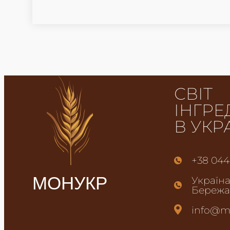
СВІТ
ІНГРЕ
В УКР
+38 044
МОНУКР
Україна,
Бережан
info@m