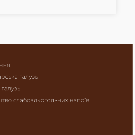
ння
рська галузь
 галузь
тво слабоалкогольних напоїв