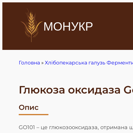
МОНУКР
Головна
»
Хлібопекарська галузь Фермент
Глюкоза оксидаза Go
Опис
GO101 – це глюкозооксидаза, отримана шл