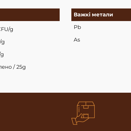
Важкі метали
Pb
FU/g
As
/g
/g
ено / 25g