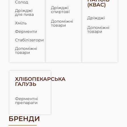
Солод
(КВАС)
Дріжджі
Дріжджі
спиртові
для пива
Дріжджі
Допоміжні
Хміль
товари
Допоміжні
Ферменти
товари
Стабілізатори
Допоміжні
товари
ХЛІБОПЕКАРСЬКА
ГАЛУЗЬ
Ферментні
препарати
БРЕНДИ