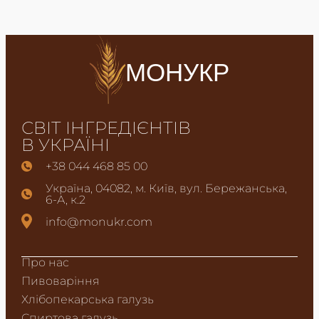
МОНУКР
СВІТ ІНГРЕДІЄНТІВ
В УКРАЇНІ
+38 044 468 85 00
Україна, 04082, м. Київ, вул. Бережанська,
6-А, к.2
info@monukr.com
Про нас
Пивоваріння
Хлібопекарська галузь
Спиртова галузь