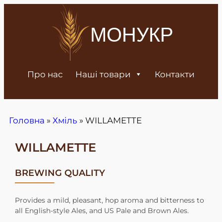
МОНУКР
Про нас
Наші товари
Контакти
Головна
»
Хміль
»
WILLAMETTE
WILLAMETTE
BREWING QUALITY
Provides a mild, pleasant, hop aroma and bitterness to
all English-style Ales, and US Pale and Brown Ales.