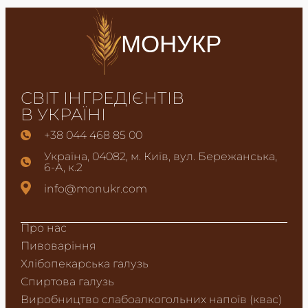
МОНУКР
СВІТ ІНГРЕДІЄНТІВ
В УКРАЇНІ
+38 044 468 85 00
Україна, 04082, м. Київ, вул. Бережанська,
6-А, к.2
info@monukr.com
Про нас
Пивоваріння
Хлібопекарська галузь
Спиртова галузь
Виробництво слабоалкогольних напоїв (квас)