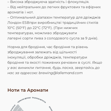
– Висока зброджуюча здатність і флокуляція.
– Від нейтральних до легких фруктових та ефірних
ароматів і нот.
– Оптимальний діапазон температур для дріжджів
Лондон ESBпри виробництві традиційних
стилів
10°C (50°F) до 22°C (72°F). (При нижчих
температурах, можливо зброджувати
лагерні
сорти пива з солодового сусла за 9 днів).
Норма для бродіння, час бродіння та рівень
зброджування залежать від щільності
інокуляції,
обробки дріжджів, температури
бродіння та якості поживних речовин в суслі.
Якщо
у вас
виникли питання, будь ласка, звертайсь до
нас за адресою: brewing@lallemand.com
Ноти та Аромати