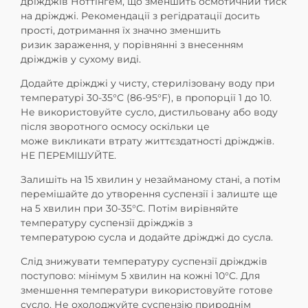
дріжджів Нот
тінгем, що зменшить осмотичний тиск
на дріжджі. Рекомендації з
регідратації досить
прості, дотримання їх значно зменшить
ризик
зараження, у порівнянні з внесенням
дріжджів у сухому виді.
Додайте дріжджі у чисту, стерилізовану воду при
температурі 30-
35°С (86-95°F), в пропорції 1 до 10.
Не використовуйте сусло, ди
стильовану або воду
після зворотного осмосу оскільки це
може
викликати втрату життєздатності дріжджів.
НЕ ПЕРЕМІШУЙТЕ.
Залишіть на 15 хвилин у незайманому стані, а потім
перемішай
те до утворення суспензії і залиште ще
на 5 хвилин при 30-35°С.
Потім вирівняйте
температуру суспензії дріжджів з
температурою
сусла и додайте дріжджі до сусла.
Слід знижувати температуру суспензії дріжджів
поступово: міні
мум 5 хвилин на кожні 10°С. Для
зменшення температури викори
стовуйте готове
сусло. Не охолоджуйте суспензію природнім