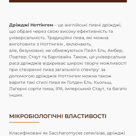
Дріжджі Ноттінгем
– це англійські пивні дріжджі,
що обрані через свою високу ефективність та
універсальність. Традиційні пива, які можна
виготовити з Ноттінгем , включають,
але, безумовно, не обмежуються Пейл Ель, Амбер,
Портер, Стаут та Барлівайн. Також, ця універсальна
раса дріжджів відкриває широкі творчі можливості
при створенні пива загального спектру: за
допомогою дріжджів Ноттінгем можна також
варити такі стилі пива як Голден Ель, Кьольш,
Лагерні сорти пива, IPA, Імперський Стаут, та багато
інших.
МІКРОБІОЛОГІЧНІ ВЛАСТИВОСТІ
Класифіковані як Saccharomyces cerevisiae, дріжджі