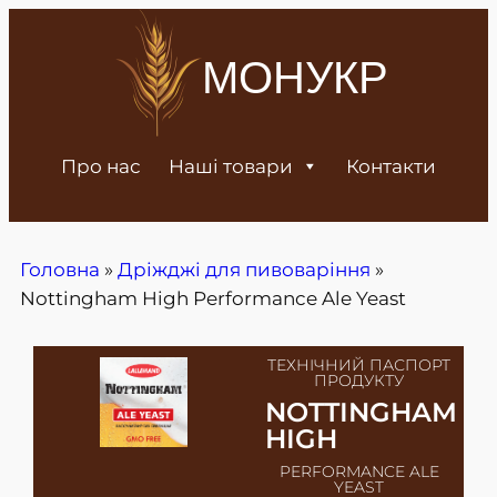
МОНУКР
Про нас
Наші товари
Контакти
Головна
»
Дріжджі для пивоваріння
»
Nottingham High Performance Ale Yeast
ТЕХНІЧНИЙ ПАСПОРТ
ПРОДУКТУ
NOTTINGHAM
HIGH
PERFORMANCE ALE
YEAST