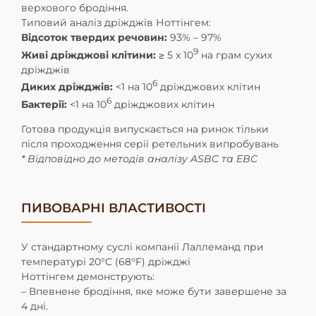
верхового бродіння.
Типовий аналіз дріжджів Ноттінгем:
Відсоток твердих речовин:
93% – 97%
9
Живі дріжджові клітини:
≥ 5 x 10
на грам сухих
дріжджів
6
Диких дріжджів:
<1 на 10
дріжджових клітин
6
Бактерії:
<1 на 10
дріжджових клітин
Готова продукція випускається на ринок тільки
після проходження серії ретельних випробувань
* Відповідно до методів аналізу ASBC та EBC
ПИВОВАРНІ ВЛАСТИВОСТІ
У стандартному суслі компанії Лаллеманд при
температурі 20°C (68°F) дріжджі
Ноттінгем
демонструють:
– Впевнене бродіння, яке може бути завершене за
4 дні.