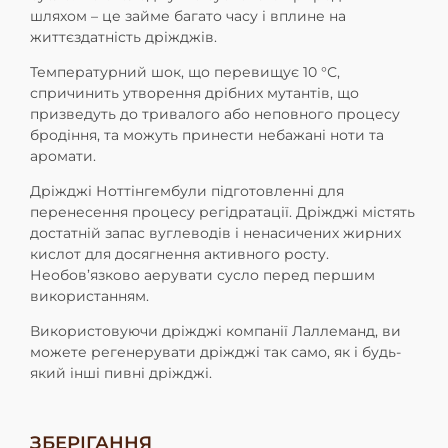
шля
хом – це займе багато часу і вплине на
життєздатність дріжджів.
Температурний шок, що перевищує 10 °С,
спричинить утворення
дрібних мутантів, що
призведуть до тривалого або неповного про
цесу
бродіння, та можуть принести небажані ноти та
аромати.
Дріжджі Ноттінгембули підготовленні для
перенесення процесу
регідратації. Дріжджі містять
достатній запас вуглеводів і
ненасичених жирних
кислот для досягнення активного росту.
Не
обов’язково аерувати сусло перед першим
використанням.
Використовуючи дріжджі компанії Лаллеманд, ви
можете регене
рувати дріжджі так само, як і будь-
який інші пивні дріжджі.
ЗБЕРІГАННЯ