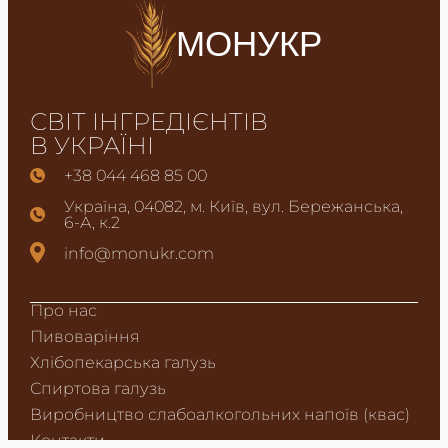
МОНУКР
СВІТ ІНГРЕДІЄНТІВ
В УКРАЇНІ
+38 044 468 85 00
Україна, 04082, м. Київ, вул. Бережанська,
6-А, к.2
info@monukr.com
Про нас
Пивоваріння
Хлібопекарська галузь
Спиртова галузь
Виробництво слабоалкогольних напоїв (квас)
Контакти