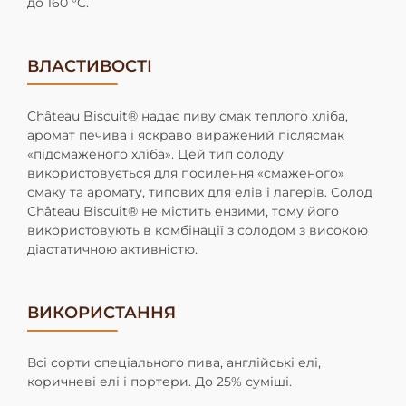
до 160 °C.
ВЛАСТИВОСТІ
Château Biscuit® надає пиву смак теплого хліба,
аромат печива і яскраво виражений післясмак
«підсмаженого хліба». Цей тип солоду
використовується для посилення «смаженого»
смаку та аромату, типових для елів і лагерів. Солод
Château Biscuit® не містить ензими, тому його
використовують в комбінації з солодом з високою
діастатичною активністю.
ВИКОРИСТАННЯ
Всі сорти спеціального пива, англійські елі,
коричневі елі і портери. До 25% суміші.