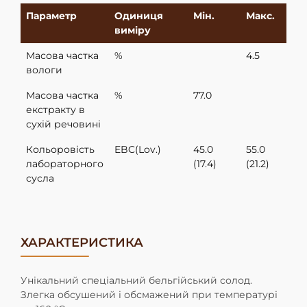
Параметр
Одиниця
Мiн.
Макс.
виміру
Mасова частка
%
4.5
вологи
Масова частка
%
77.0
екстракту в
сухій речовині
Кольоровість
EBC(Lov.)
45.0
55.0
лабораторного
(17.4)
(21.2)
сусла
ХАРАКТЕРИСТИКА
Унікальний спеціальний бельгійський солод.
Злегка обсушений і обсмажений при температурі