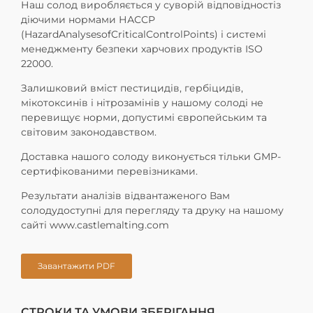
Наш солод виробляється у суворій відповідностіз
діючими нормами НАССР
(HazardAnalysesofCriticalControlPoints) і системі
менеджменту безпеки харчових продуктів ISO
22000.
Залишковий вміст пестицидів, гербіцидів,
мікотоксинів і нітрозамінів у нашому солоді не
перевищує норми, допустимі європейським та
світовим законодавством.
Доставка нашого солоду виконується тільки GMP-
сертифікованими перевізниками.
Результати аналізів відвантаженого Вам
солодудоступні для перегляду та друку на нашому
сайті www.castlemalting.com
Завантажити PDF
СТРОКИ ТА УМОВИ ЗБЕРІГАННЯ