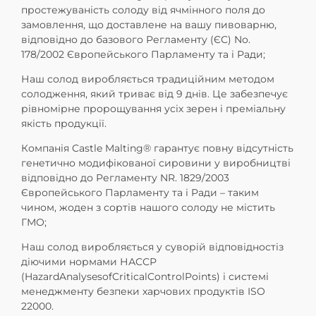
простежуваність солоду від ячмінного поля до
замовлення, що доставлене на вашу пивоварню,
відповідно до базового Регламенту (ЄС) No.
178/2002 Європейського Парламенту та і Ради;
Наш солод виробляється традиційним методом
солодження, який триває від 9 днів. Це забезпечує
рівномірне пророщування усіх зерен і преміальну
якість продукції.
Компанія Castle Malting® гарантує повну відсутність
генетично модифікованої сировини у виробництві
відповідно до Регламенту NR. 1829/2003
Європейського Парламенту та і Ради – таким
чином, жоден з сортів нашого солоду не містить
ГМО;
Наш солод виробляється у суворій відповідностіз
діючими нормами НАССР
(HazardAnalysesofCriticalControlPoints) і системі
менеджменту безпеки харчових продуктів ISO
22000.