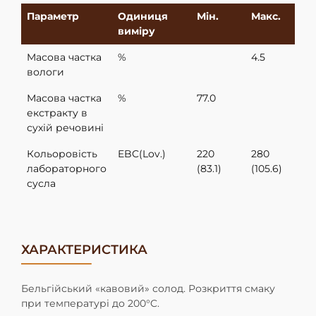
Параметр
Одиниця
Мiн.
Макс.
виміру
Mасова частка
%
4.5
вологи
Масова частка
%
77.0
екстракту в
сухій речовині
Кольоровість
EBC(Lov.)
220
280
лабораторного
(83.1)
(105.6)
сусла
ХАРАКТЕРИСТИКА
Бельгійський «кавовий» солод. Розкриття смаку
при температурі до 200°C.