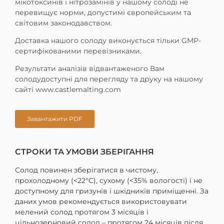
мікотоксинів і нітрозамінів у нашому солоді не
перевищує норми, допустимі європейським та
світовим законодавством.
Доставка нашого солоду виконується тільки GMP-
сертифікованими перевізниками.
Результати аналізів відвантаженого Вам
солодудоступні для перегляду та друку на нашому
сайті www.castlemalting.com
Завантажити PDF
СТРОКИ ТА УМОВИ ЗБЕРІГАННЯ
Солод повинен зберігатися в чистому,
прохолодному (<22°C), сухому (<35% вологості) і не
доступному для гризунів і шкідників приміщенні. За
даних умов рекомендується використовувати
мелений солод протягом 3 місяців і
цільнозерновий солод – протягом 24 місяців після