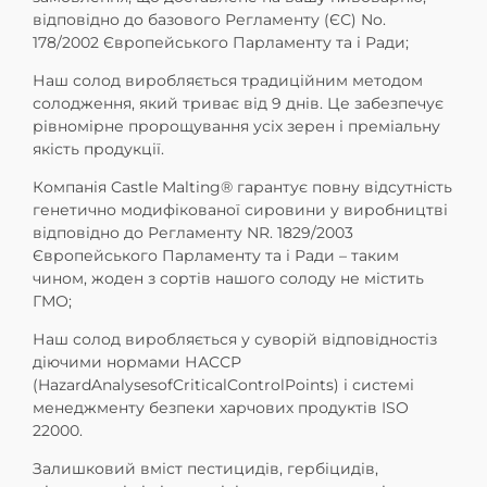
відповідно до базового Регламенту (ЄС) No.
178/2002 Європейського Парламенту та і Ради;
Наш солод виробляється традиційним методом
солодження, який триває від 9 днів. Це забезпечує
рівномірне пророщування усіх зерен і преміальну
якість продукції.
Компанія Castle Malting® гарантує повну відсутність
генетично модифікованої сировини у виробництві
відповідно до Регламенту NR. 1829/2003
Європейського Парламенту та і Ради – таким
чином, жоден з сортів нашого солоду не містить
ГМО;
Наш солод виробляється у суворій відповідностіз
діючими нормами НАССР
(HazardAnalysesofCriticalControlPoints) і системі
менеджменту безпеки харчових продуктів ISO
22000.
Залишковий вміст пестицидів, гербіцидів,