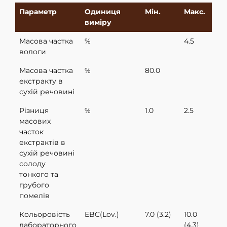
Параметр
Одиниця
Мiн.
Макс.
виміру
Mасова частка
%
4.5
вологи
Масова частка
%
80.0
екстракту в
сухій речовині
Різниця
%
1.0
2.5
масових
часток
екстрактів в
сухій речовині
солоду
тонкого та
грубого
помелів
Кольоровість
EBC(Lov.)
7.0 (3.2)
10.0
лабораторного
(4.3)