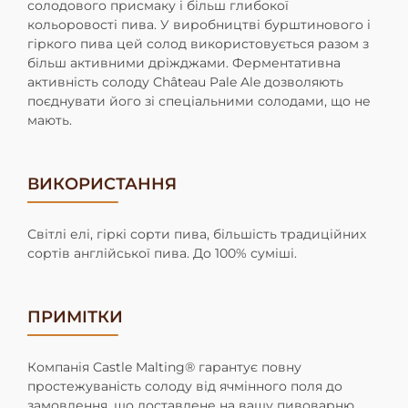
солодового присмаку і більш глибокої
кольоровості пива. У виробництві бурштинового і
гіркого пива цей солод використовується разом з
більш активними дріжджами. Ферментативна
активність солоду Château Pale Ale дозволяють
поєднувати його зі спеціальними солодами, що не
мають.
ВИКОРИСТАННЯ
Світлі елі, гіркі сорти пива, більшість традиційних
сортів англійської пива. До 100% суміші.
ПРИМІТКИ
Компанія Castle Malting® гарантує повну
простежуваність солоду від ячмінного поля до
замовлення, що доставлене на вашу пивоварню,