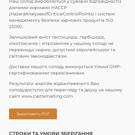
Наш солод виробляється у суворій відповідностіз
діючими нормами НАССР
(HazardAnalysesofCriticalControlPoints) і системі
менеджменту безпеки харчових продуктів ISO
22000.
Залишковий вміст пестицидів, гербіцидів,
мікотоксинів і нітрозамінів у нашому солоді не
перевищує норми, допустимі європейським та
світовим законодавством.
Доставка нашого солоду виконується тільки GMP-
сертифікованими перевізниками.
Результати аналізів відвантаженого Вам
солодудоступні для перегляду та друку на нашому
сайті www.castlemalting.com
Завантажити PDF
СТРОКИ ТА УМОВИ ЗБЕРІГАННЯ