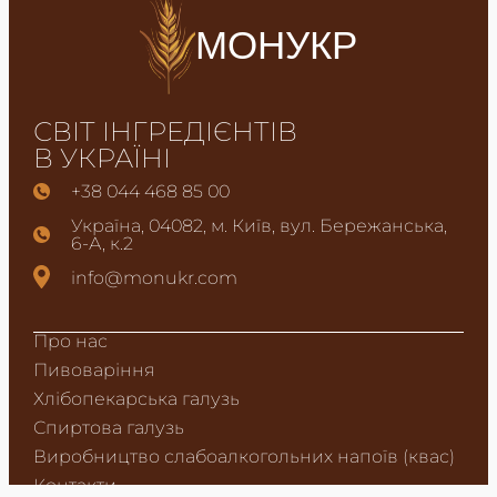
МОНУКР
СВІТ ІНГРЕДІЄНТІВ
В УКРАЇНІ
+38 044 468 85 00
Україна, 04082, м. Київ, вул. Бережанська,
6-А, к.2
info@monukr.com
Про нас
Пивоваріння
Хлібопекарська галузь
Спиртова галузь
Виробництво слабоалкогольних напоїв (квас)
Контакти