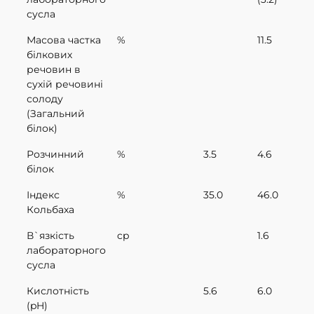
сусла
Масова частка
%
11.5
білкових
речовин в
сухій речовині
солоду
(Загальний
білок)
Розчинний
%
3.5
4.6
білок
Індекс
%
35.0
46.0
Кольбаха
В`язкість
cp
1.6
лабораторного
сусла
Кислотність
5.6
6.0
(pH)