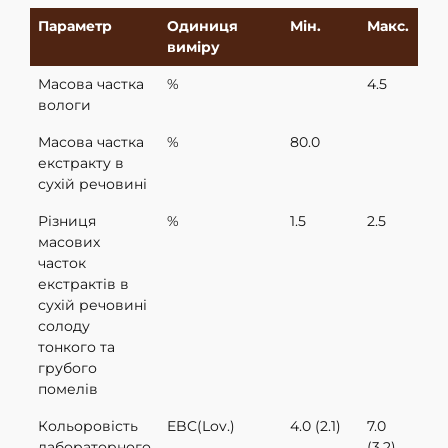
Параметр
Одиниця
Мiн.
Макс.
виміру
Mасова частка
%
4.5
вологи
Масова частка
%
80.0
екстракту в
сухій речовині
Різниця
%
1.5
2.5
масових
часток
екстрактів в
сухій речовині
солоду
тонкого та
грубого
помелів
Кольоровість
EBC(Lov.)
4.0 (2.1)
7.0
лабораторного
(3.2)