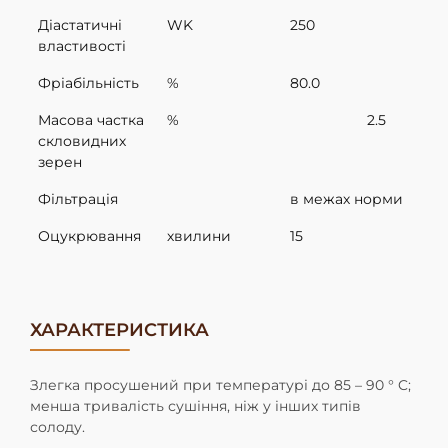
Діастатичні
WK
250
властивості
Фріабільність
%
80.0
Масова частка
%
2.5
скловидних
зерен
Фільтрація
в межах норми
Оцукрювання
хвилини
15
ХАРАКТЕРИСТИКА
Злегка просушений при температурі до 85 – 90 ° C;
менша тривалість сушіння, ніж у інших типів
солоду.